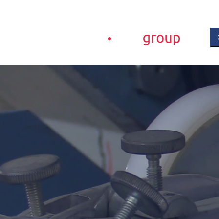
We help br
fulfill thei