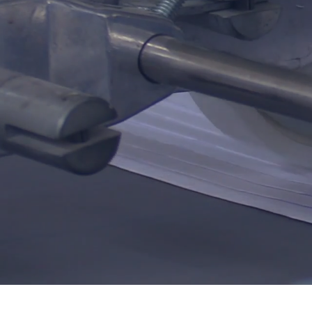
Nice to meet
you
– fo