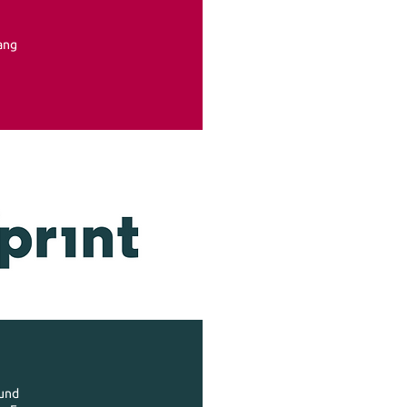
ang
 und