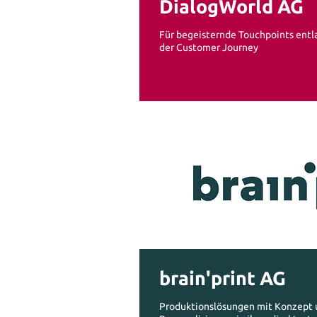
DialogWorld AG
Für begeisternde Touchpoints entl
der Customer Journey
brain'print AG
Produktionslösungen mit Konzept