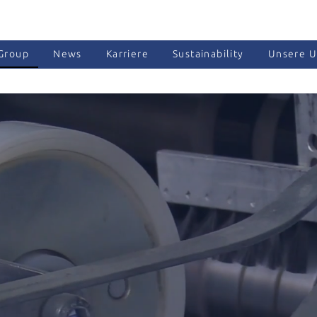
Group
News
Karriere
Sustainability
Unsere 
ands
r promises