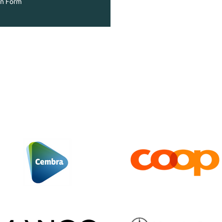
en Form
unden
vertrauen 