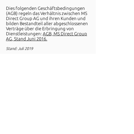
Dies folgenden Geschäftsbedingungen
(AGB) regeln das Verhältnis zwischen
MS
Direct Group A
G
und ihren Kunden und
bilden Bestandteil aller abgeschlossenen
Verträge über die Erbringung von
Dienstleistungen:
AGB,
MS Direct Group
A
G
, Stand Juni 2016.
Stand: Juli 2019
UNTERNEHMEN
MS Direct Group
Fürstenlandstrasse 35
CH-9001 St. Gallen
Schweiz