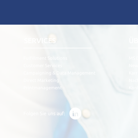
SERVICES
ÜB
Fulfillment Solutions
MS D
Customer Services
New
Campaigning & Data Management
Karr
Direct Marketing
Nach
Printmanagement
Kon
Folgen Sie uns auf: