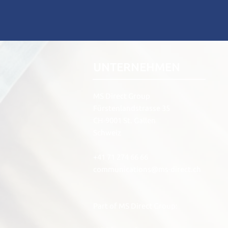
UNTERNEHMEN
MS Direct Group
Fürstenlandstrasse 35
CH-9001 St. Gallen
Schweiz
+41 71 274 66 66
communications@ms-direct.ch
Part of MS Direct Group: