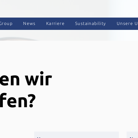
Group
News
Karriere
Sustainability
Unsere 
en wir
fen?