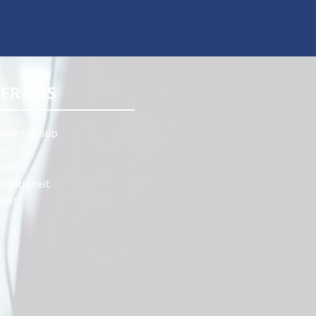
ER UNS
irect Group
s
iere
haltigkeit
takt